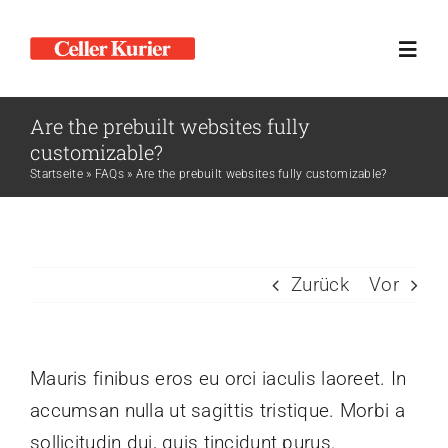
Zum
Inhalt
Toggl
springen
Navig
Are the prebuilt websites fully
Home
customizable?
Startseite
»
FAQs
»
Are the prebuilt websites fully customizable?
Kontakt
Mediadaten
Zurück
Vor
Ausgaben
Mauris finibus eros eu orci iaculis laoreet. In
accumsan nulla ut sagittis tristique. Morbi a
sollicitudin dui, quis tincidunt purus.