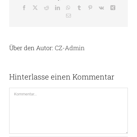
Facebook
X
Reddit
LinkedIn
WhatsApp
Tumblr
Pinterest
Vk
Xing
E-
Mail
Über den Autor:
CZ-Admin
Hinterlasse einen Kommentar
Kommentar