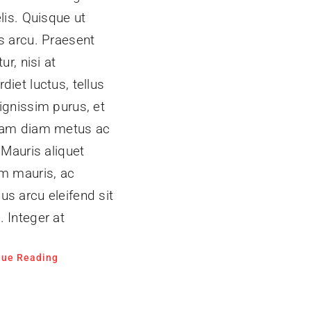
elis. Quisque ut
s arcu. Praesent
tur, nisi at
diet luctus, tellus
ignissim purus, et
uam diam metus ac
. Mauris aliquet
um mauris, ac
s arcu eleifend sit
 Integer at
nue Reading