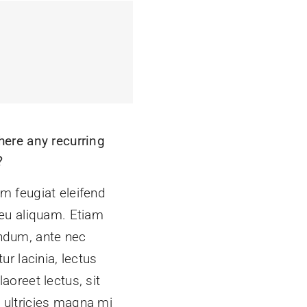
here any recurring
?
m feugiat eleifend
 eu aliquam. Etiam
ndum, ante nec
itur lacinia, lectus
laoreet lectus, sit
 ultricies magna mi