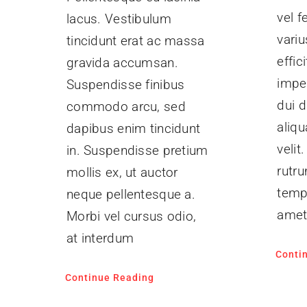
vel f
lacus. Vestibulum
variu
tincidunt erat ac massa
effici
gravida accumsan.
imper
Suspendisse finibus
dui d
commodo arcu, sed
aliq
dapibus enim tincidunt
velit
in. Suspendisse pretium
rutr
mollis ex, ut auctor
tempu
neque pellentesque a.
amet.
Morbi vel cursus odio,
at interdum
Conti
Continue Reading