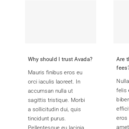
Why should I trust Avada?
Are t
fees
Mauris finibus eros eu
Nulla
orci iaculis laoreet. In
felis
accumsan nulla ut
bibe
sagittis tristique. Morbi
effic
a sollicitudin dui, quis
eros 
tincidunt purus.
amet
Pellentesque eu lacinia