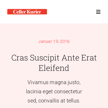
Zum
Inhalt
Toggl
springen
Navig
Home
Januar 19, 2016
Kontakt
Cras Suscipit Ante Erat
Mediadaten
Eleifend
Ausgaben
Vivamus magna justo,
lacinia eget consectetur
sed, convallis at tellus.