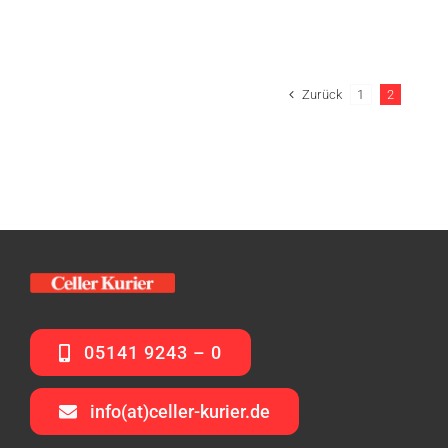
Zurück
1
2
05141 9243 – 0
info(at)celler-kurier.de