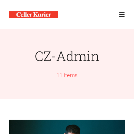
Zum
Inhalt
Toggl
springen
Navig
Home
CZ-Admin
Kontakt
11 items
Mediadaten
Ausgaben